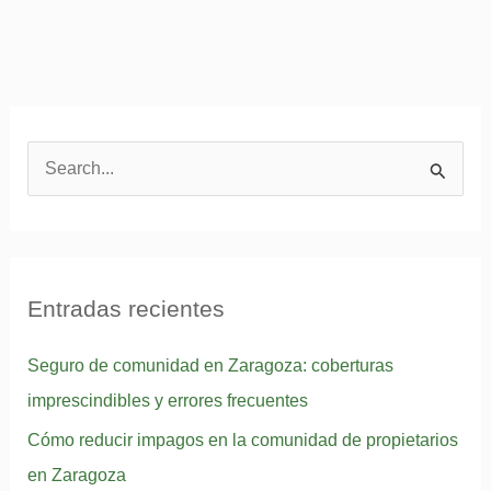
la
comunidad
de
propietarios
en
Zaragoza
B
u
s
c
a
Entradas recientes
r
Seguro de comunidad en Zaragoza: coberturas
p
imprescindibles y errores frecuentes
o
r
Cómo reducir impagos en la comunidad de propietarios
:
en Zaragoza