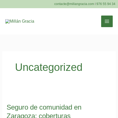
Ir
contacte@millangracia.com
I
976 55 94 34
al
contenido
MAI
ME
Uncategorized
Seguro de comunidad en
Zaragoza: coberturas