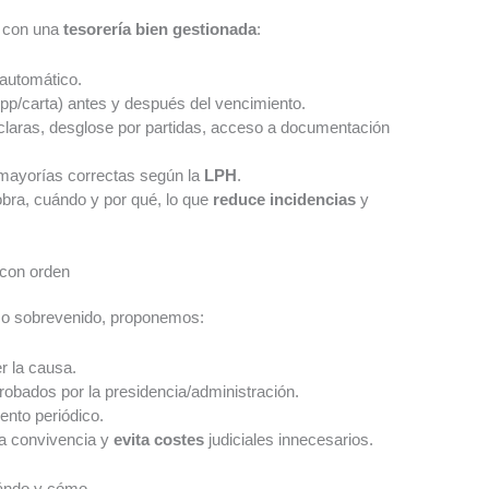
 con una
tesorería bien gestionada
:
automático.
p/carta) antes y después del vencimiento.
s claras, desglose por partidas, acceso a documentación
mayorías correctas según la
LPH
.
obra, cuándo y por qué, lo que
reduce incidencias
y
 con orden
 o sobrevenido, proponemos:
r la causa.
probados por la presidencia/administración.
ento periódico.
la convivencia y
evita costes
judiciales innecesarios.
ándo y cómo