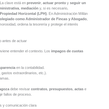
 La clave está en
prevenir
,
actuar pronto
y
seguir un
ministrativa
,
mediación
y, si es necesario,
 Propiedad Horizontal (LPH)
. En Administración Millán
olegiado como Administrador de Fincas y Abogado
,
rosidad, ordena la tesorería y protege el interés
o antes de actuar
nviene entender el contexto. Los
impagos de cuotas
nsparencia
en la contabilidad.
gastos extraordinarios, etc.).
ramas.
ragoza
debe revisar
contratos
,
presupuestos
,
actas
e
r fallos de proceso.
s y comunicación clara