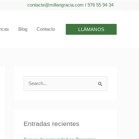
contacte@millangracia.com
I
976 55 94 34
incas
Blog
Contacto
LLÁMANOS
B
u
s
c
a
Entradas recientes
r
p