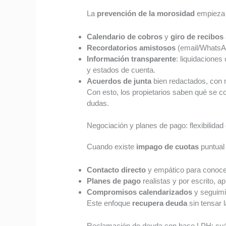
La
prevención de la morosidad
empieza
Calendario de cobros
y
giro de recibos
Recordatorios amistosos
(email/WhatsAp
Información transparente
: liquidacione
y estados de cuenta.
Acuerdos de junta
bien redactados, con 
Con esto, los propietarios saben qué se c
dudas.
Negociación y planes de pago: flexibilidad
Cuando existe
impago de cuotas
puntual
Contacto directo
y empático para conoce
Planes de pago
realistas y por escrito, a
Compromisos calendarizados
y seguimi
Este enfoque
recupera deuda
sin tensar 
Reclamación de deuda con base LPH: cu