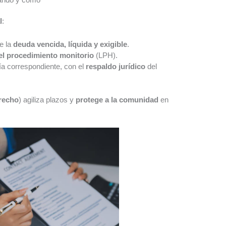
l
:
e la
deuda vencida, líquida y exigible
.
el procedimiento monitorio
(LPH).
ía correspondiente, con el
respaldo jurídico
del
recho
) agiliza plazos y
protege a la comunidad
en