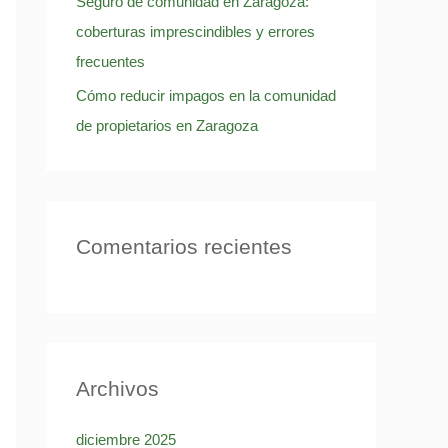
Seguro de comunidad en Zaragoza:
o
coberturas imprescindibles y errores
r
frecuentes
:
Cómo reducir impagos en la comunidad
de propietarios en Zaragoza
Comentarios recientes
Archivos
diciembre 2025