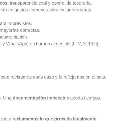
icos
: transparencia total y control de tesorería.
horro en gastos comunes para evitar derramas
ara imprevistos.
 mayorías correctas.
ocumentación.
l y WhatsApp) en horario accesible (L–V, 9–14 h).
roso; revisamos cada caso y lo reflejamos en el acta.
n. Una
documentación impecable
acorta tiempos.
esto y
reclamamos lo que proceda legalmente
.