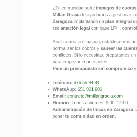
¿Tu comunidad sufre
impagos de cuotas
Millán Gracia
te ayudamos a gestionar l
Zaragoza
implantando un
plan integral 
reclamación legal
con base LPH,
control
Analizamos la situación, establecemos u
normalizar los cobros y
sanear las cuent
conflictos. Si lo necesitas, preparamos u
para empezar cuanto antes.
Pide un presupuesto sin compromiso
y 
Teléfono:
976 55 94 34
WhatsApp:
651 921 800
Email:
contacte@millangracia.com
Horario:
Lunes a viernes, 9:00–14:00
Administración de fincas en Zaragoza
c
poner
tu comunidad en orden
.