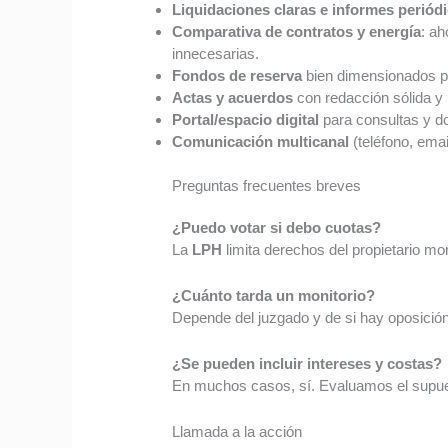
Liquidaciones claras e informes periód
Comparativa de contratos y energía
: a
innecesarias.
Fondos de reserva
bien dimensionados p
Actas y acuerdos
con redacción sólida y
Portal/espacio digital
para consultas y d
Comunicación multicanal
(teléfono, emai
Preguntas frecuentes breves
¿Puedo votar si debo cuotas?
La
LPH
limita derechos del propietario mo
¿Cuánto tarda un monitorio?
Depende del juzgado y de si hay oposició
¿Se pueden incluir intereses y costas?
En muchos casos, sí. Evaluamos el supu
Llamada a la acción